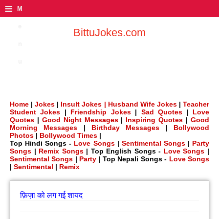
≡
M
e
BittuJokes.com
n
u
Home
|
Jokes
|
Insult Jokes |
Husband Wife Jokes
|
Teacher
Student Jokes
|
Friendship Jokes
|
Sad Quotes
|
Love
Quotes
|
Good Night Messages
|
Inspiring Quotes
|
Good
Morning Messages
|
Birthday Messages
|
Bollywood
Photos
|
Bollywood Times
|
Top Hindi Songs -
Love Songs
|
Sentimental Songs
|
Party
Songs
|
Remix Songs
| Top English Songs -
Love Songs
|
Sentimental Songs
|
Party
| Top Nepali Songs -
Love Songs
|
Sentimental
|
Remix
फ़िज़ा को लग गई शायद